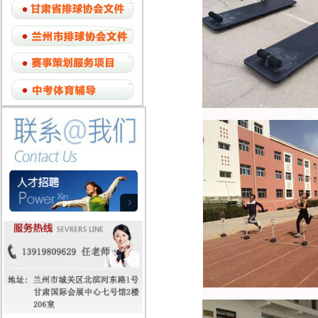
2025年“中国体育彩票杯”甘肃
省青少年排球（甲组）锦标赛补
充通知
天水市体育局关于举办2025全
国业余排球邀请赛暨 VAL排球联
赛(甘肃站)的通知